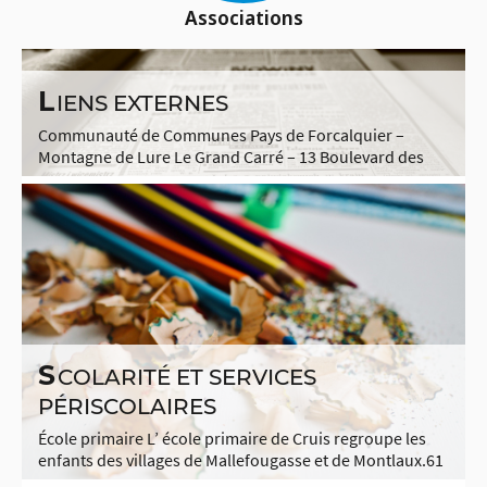
Associations
L
IENS EXTERNES
Communauté de Communes Pays de Forcalquier –
Montagne de Lure Le Grand Carré – 13 Boulevard des
Martyrs – BP 41 04301 FORCALQUIER Cédex Tel :
04.92.75.33.21 Fax : 04.92.75.27.50 www.forcalquier-
lure.com Office […]
S
COLARITÉ ET SERVICES
PÉRISCOLAIRES
École primaire L’ école primaire de Cruis regroupe les
enfants des villages de Mallefougasse et de Montlaux.61
élèves y sont scolarisés et répartis en 3 classes : Depuis