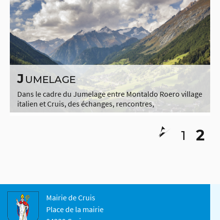
2009, l’école […]
J
UMELAGE
Dans le cadre du Jumelage entre Montaldo Roero village
italien et Cruis, des échanges, rencontres,
manifestations diverses ont été organisés entre nos
communes depuis 10 ans. A titre d’exemple, concerts
2
[…]
1
Mairie de Cruis
Place de la mairie