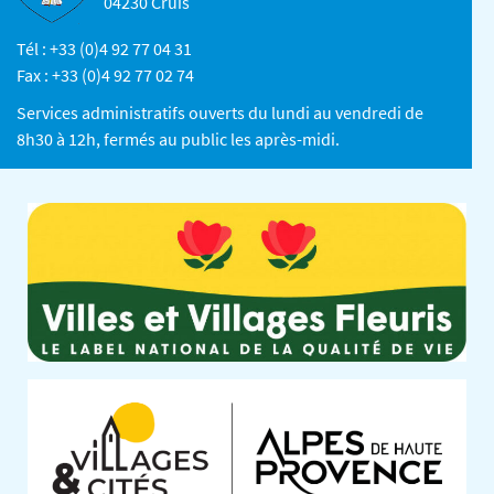
04230 Cruis
Tél : +33 (0)4 92 77 04 31
Fax : +33 (0)4 92 77 02 74
Services administratifs ouverts du lundi au vendredi de
8h30 à 12h, fermés au public les après-midi.