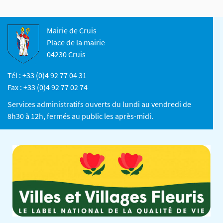
Mairie de Cruis
Place de la mairie
04230 Cruis
Tél : +33 (0)4 92 77 04 31
Fax : +33 (0)4 92 77 02 74
Services administratifs ouverts du lundi au vendredi de
8h30 à 12h, fermés au public les après-midi.