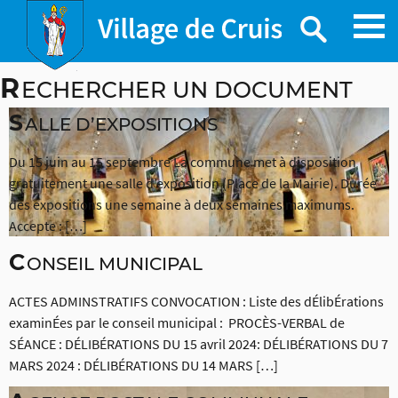
Skip
R
ECHERCHER UN DOCUMENT
to
content
S
ALLE D’EXPOSITIONS
Du 15 juin au 15 septembre La commune met à disposition
gratuitement une salle d’exposition (Place de la Mairie). Durée
des expositions une semaine à deux semaines maximums.
Accepte : […]
C
ONSEIL MUNICIPAL
ACTES ADMINSTRATIFS CONVOCATION : Liste des dÉlibÉrations
examinÉes par le conseil municipal : PROCÈS-VERBAL de
SÉANCE : DÉLIBÉRATIONS DU 15 avril 2024: DÉLIBÉRATIONS DU 7
MARS 2024 : DÉLIBÉRATIONS DU 14 MARS […]