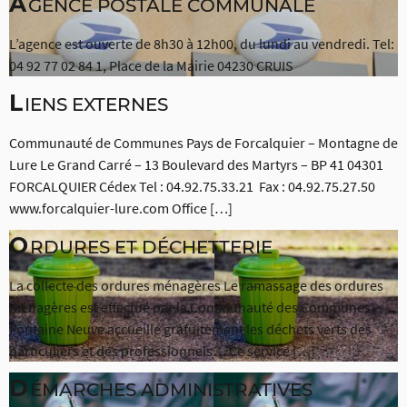
A
GENCE POSTALE COMMUNALE
L’agence est ouverte de 8h30 à 12h00, du lundi au vendredi. Tel:
04 92 77 02 84 1, Place de la Mairie 04230 CRUIS
L
IENS EXTERNES
Communauté de Communes Pays de Forcalquier – Montagne de
Lure Le Grand Carré – 13 Boulevard des Martyrs – BP 41 04301
FORCALQUIER Cédex Tel : 04.92.75.33.21 Fax : 04.92.75.27.50
www.forcalquier-lure.com Office […]
O
RDURES ET DÉCHETTERIE
La collecte des ordures ménagères Le ramassage des ordures
ménagères est effectué par la Communauté des Communes.
Fontaine Neuve accueille gratuitement les déchets verts des
particuliers et des professionnels… Ce service […]
D
ÉMARCHES ADMINISTRATIVES