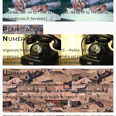
La Mairie est ouverte au public de 8h30 à 12h00 du Lundi au
vendredi. Tél : 04 92 77 04 31Télécopie : 04 92 77 02 74Courriel :
mairie@cruis.fr Services […]
P
LAN D’ACCÈS
N
UMÉROS UTILES
Urgences Pompiers : 18 – SAMU : 15 – Police : 17 Pour toutes
urgences, composez le 112. Ce numéro est prioritaire et
fonctionne sur les téléphones fixes et portables. […]
U
RBANISME
Vous pouvez déposer vos demandes d’urbanisme (DP, PC, CU
…), mais aussi les Déclarations d’Intention d’Aliéner (DIA) en
ligne, via la plate-forme de dépôt suivante :
https://sitmahp.geosphere.fr/guichet-unique/ Les Pièces
Obligatoires à […]